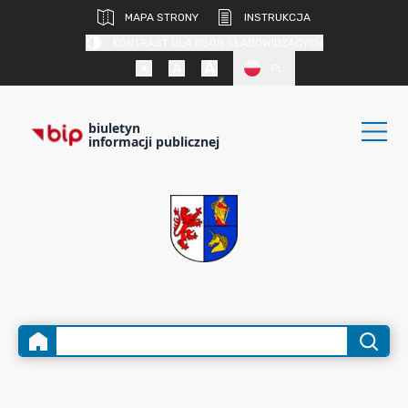
MAPA STRONY
INSTRUKCJA
KONTRAST DLA OSÓB SŁABOWIDZĄCYCH
PL
biuletyn
informacji publicznej