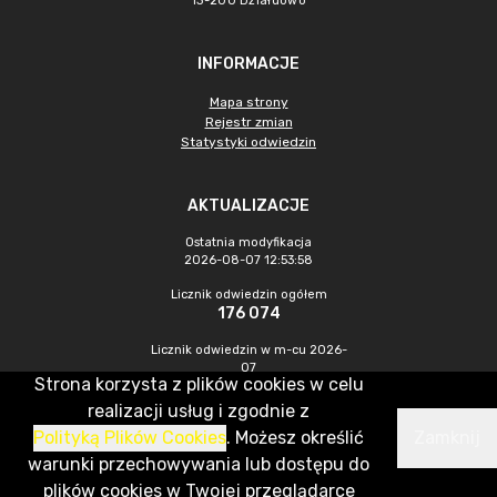
13-200 Działdowo
INFORMACJE
Mapa strony
Rejestr zmian
Statystyki odwiedzin
AKTUALIZACJE
Ostatnia modyfikacja
2026-08-07 12:53:58
Licznik odwiedzin ogółem
176 074
Licznik odwiedzin w m-cu 2026-
07
Strona korzysta z plików cookies w celu
459
realizacji usług i zgodnie z
Polityką Plików Cookies
. Możesz określić
Zamknij
CMS & Hosting: Nefeni Sp. z o.o.
warunki przechowywania lub dostępu do
plików cookies w Twojej przeglądarce