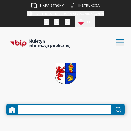
MAPA STRONY
INSTRUKCJA
KONTRAST DLA OSÓB SŁABOWIDZĄCYCH
PL
biuletyn
informacji publicznej