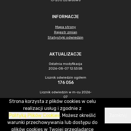
13-200 Działdowo
INFORMACJE
Mapa strony
Rejestr zmian
Statystyki odwiedzin
AKTUALIZACJE
Ostatnia modyfikacja
2026-08-07 12:53:58
Licznik odwiedzin ogółem
176 056
Licznik odwiedzin w m-cu 2026-
07
Strona korzysta z plików cookies w celu
441
realizacji usług i zgodnie z
Polityką Plików Cookies
. Możesz określić
Zamknij
CMS & Hosting: Nefeni Sp. z o.o.
warunki przechowywania lub dostępu do
plików cookies w Twojej przeglądarce