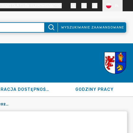
TRAST DLA OSÓB SŁABOWIDZĄCYCH
PL
WYSZUKIWANIE ZAAWANSOWANE
DEKLARACJA DOSTĘPNOŚCI
GODZINY PRACY
PROTOKÓŁ NR 152 Z DNIA 7GRUDNIA 2023 R.