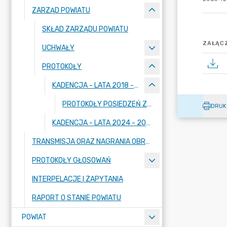
ZARZĄD POWIATU
SKŁAD ZARZĄDU POWIATU
ZAŁĄCZ
UCHWAŁY
PROTOKOŁY
KADENCJA - LATA 2018 - 2023
PROTOKOŁY POSIEDZEŃ ZARZĄDU POWIATU DZIAŁDOWSKIEGO OD NR 1/2018 Z DNIA 5 GRUDNIA 2018 ROKU DO NR 113/2022 Z DNIA 7 WRZEŚNIA 2022 ROKU
DRUK
KADENCJA - LATA 2024 - 2029
TRANSMISJA ORAZ NAGRANIA OBRAD SESJI
PROTOKOŁY GŁOSOWAŃ
INTERPELACJE I ZAPYTANIA
RAPORT O STANIE POWIATU
POWIAT