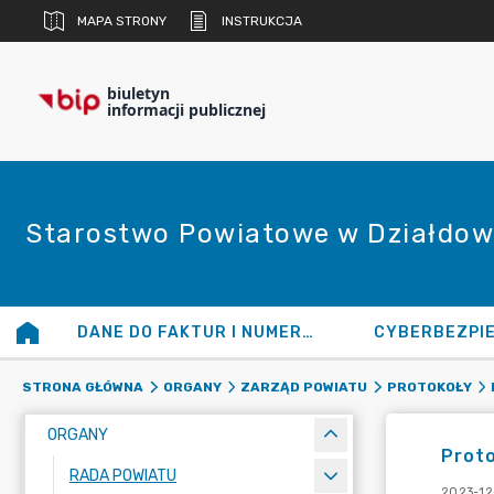
MAPA STRONY
INSTRUKCJA
biuletyn
informacji publicznej
Starostwo Powiatowe w Działdow
DANE DO FAKTUR I NUMERY KONT
CYBERBEZPI
STRONA GŁÓWNA
ORGANY
ZARZĄD POWIATU
PROTOKOŁY
ORGANY
Proto
RADA POWIATU
2023-12