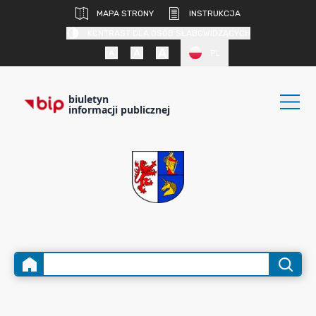
MAPA STRONY
INSTRUKCJA
KONTRAST DLA OSÓB SŁABOWIDZĄCYCH
PL
biuletyn
informacji publicznej