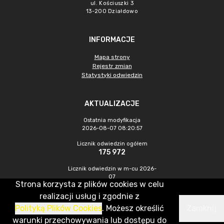
ul. Kościuszki 3
13-200 Działdowo
INFORMACJE
Mapa strony
Rejestr zmian
Statystyki odwiedzin
AKTUALIZACJE
Ostatnia modyfikacja
2026-08-07 08:20:57
Licznik odwiedzin ogółem
175 972
Licznik odwiedzin w m-cu 2026-
07
Strona korzysta z plików cookies w celu
357
realizacji usług i zgodnie z
Polityką Plików Cookies
. Możesz określić
Zamknij
CMS & Hosting: Nefeni Sp. z o.o.
warunki przechowywania lub dostępu do