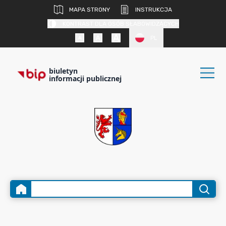
MAPA STRONY
INSTRUKCJA
KONTRAST DLA OSÓB SŁABOWIDZĄCYCH
PL
biuletyn
informacji publicznej