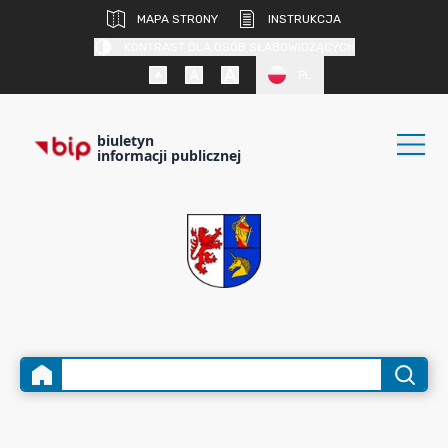
MAPA STRONY
INSTRUKCJA
KONTRAST DLA OSÓB SŁABOWIDZĄCYCH
PL
biuletyn
informacji publicznej