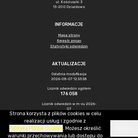
ul. Kościuszki 3
13-200 Działdowo
INFORMACJE
Mapa strony
Rejestr zmian
Statystyki odwiedzin
AKTUALIZACJE
Ostatnia modyfikacja
2026-08-07 12:53:58
Licznik odwiedzin ogółem
176 058
Licznik odwiedzin w m-cu 2026-
07
Strona korzysta z plików cookies w celu
443
realizacji usług i zgodnie z
Polityką Plików Cookies
. Możesz określić
Zamknij
CMS & Hosting: Nefeni Sp. z o.o.
warunki przechowywania lub dostępu do