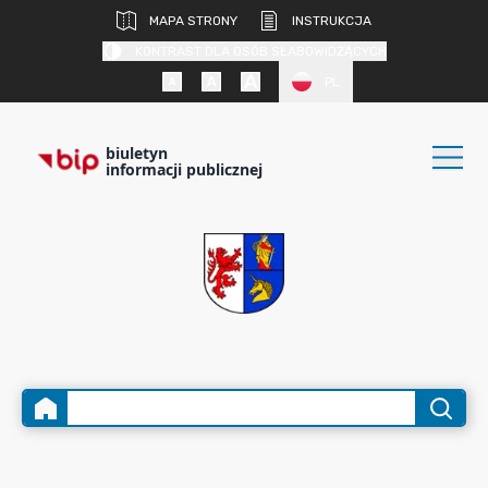
MAPA STRONY
INSTRUKCJA
KONTRAST DLA OSÓB SŁABOWIDZĄCYCH
PL
biuletyn
informacji publicznej