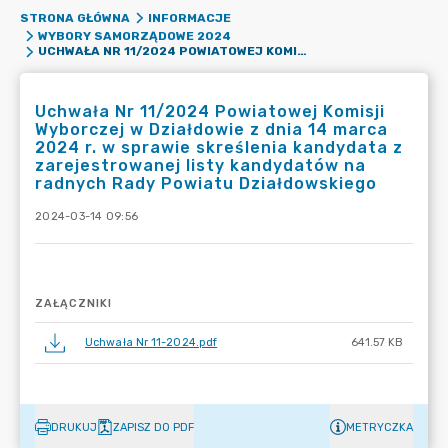
STRONA GŁÓWNA
INFORMACJE
WYBORY SAMORZĄDOWE 2024
UCHWAŁA NR 11/2024 POWIATOWEJ KOMISJI WYBORCZEJ W DZIAŁDOWIE Z DNIA 14 MARCA 2024 R. W SPRAWIE SKREŚLENIA KANDYDATA Z ZAREJESTROWANEJ LISTY KANDYDATÓW NA RADNYCH RADY POWIATU DZIAŁDOWSKIEGO
Uchwała Nr 11/2024 Powiatowej Komisji
Wyborczej w Działdowie z dnia 14 marca
2024 r. w sprawie skreślenia kandydata z
zarejestrowanej listy kandydatów na
radnych Rady Powiatu Działdowskiego
2024-03-14 09:56
ZAŁĄCZNIKI
Uchwała Nr 11-2024.pdf
641.57 KB
DRUKUJ
ZAPISZ DO PDF
METRYCZKA