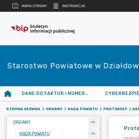
MAPA STRONY
INSTRUKCJA
biuletyn
informacji publicznej
Starostwo Powiatowe w Działdow
DANE DO FAKTUR I NUMERY KONT
CYBERBEZPI
STRONA GŁÓWNA
ORGANY
RADA POWIATU
PROTOKOŁY
KA
ORGANY
Proto
RADA POWIATU
2025-02