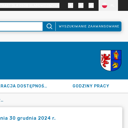
TRAST DLA OSÓB SŁABOWIDZĄCYCH
PL
WYSZUKIWANIE ZAAWANSOWANE
DEKLARACJA DOSTĘPNOŚCI
GODZINY PRACY
PROTOKÓŁ NR VIII Z SESJI RADY POWIATU DZIAŁDOWSKIEGO Z DNIA 30 GRUDNIA 2024 R.
dnia 30 grudnia 2024 r.