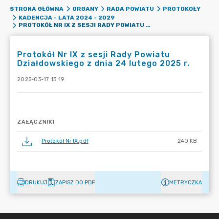
STRONA GŁÓWNA
ORGANY
RADA POWIATU
PROTOKOŁY
KADENCJA - LATA 2024 - 2029
PROTOKÓŁ NR IX Z SESJI RADY POWIATU DZIAŁDOWSKIEGO Z DNIA 24 LUTEGO 2025 R.
Protokół Nr IX z sesji Rady Powiatu
Działdowskiego z dnia 24 lutego 2025 r.
2025-03-17 13:19
ZAŁĄCZNIKI
Protokół Nr IX.pdf
240 KB
DRUKUJ
ZAPISZ DO PDF
METRYCZKA