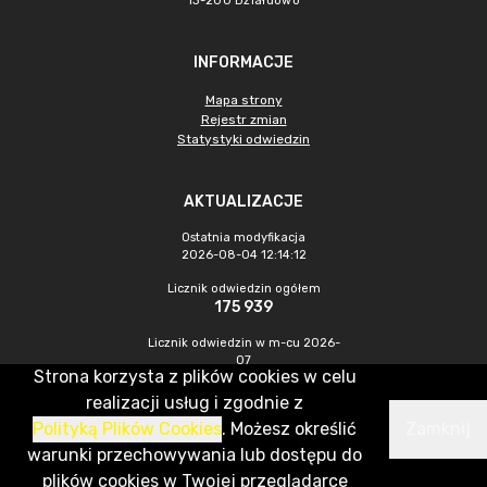
13-200 Działdowo
INFORMACJE
Mapa strony
Rejestr zmian
Statystyki odwiedzin
AKTUALIZACJE
Ostatnia modyfikacja
2026-08-04 12:14:12
Licznik odwiedzin ogółem
175 939
Licznik odwiedzin w m-cu 2026-
07
Strona korzysta z plików cookies w celu
324
realizacji usług i zgodnie z
Polityką Plików Cookies
. Możesz określić
Zamknij
CMS & Hosting: Nefeni Sp. z o.o.
warunki przechowywania lub dostępu do
plików cookies w Twojej przeglądarce