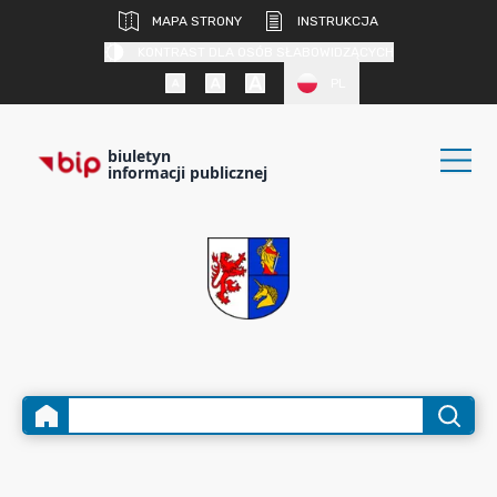
MAPA STRONY
INSTRUKCJA
KONTRAST DLA OSÓB SŁABOWIDZĄCYCH
PL
biuletyn
informacji publicznej