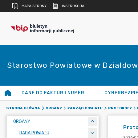
MAPA STRONY
INSTRUKCJA
biuletyn
informacji publicznej
Starostwo Powiatowe w Działdow
DANE DO FAKTUR I NUMERY KONT
CYBERBEZPI
STRONA GŁÓWNA
ORGANY
ZARZĄD POWIATU
PROTOKOŁY
ORGANY
Proto
RADA POWIATU
2026-02