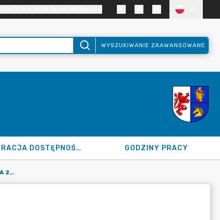
TRAST DLA OSÓB SŁABOWIDZĄCYCH
PL
WYSZUKIWANIE ZAAWANSOWANE
DEKLARACJA DOSTĘPNOŚCI
GODZINY PRACY
PROTOKÓŁ NR 52 Z DNIA 28 STYCZNIA 2026 R.