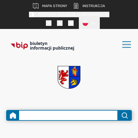
MAPA STRONY
INSTRUKCJA
KONTRAST DLA OSÓB SŁABOWIDZĄCYCH
PL
biuletyn
informacji publicznej