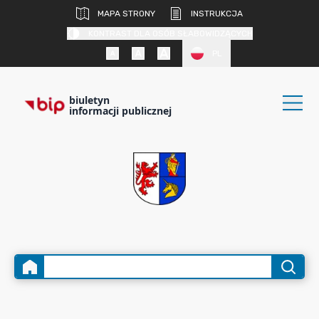
MAPA STRONY
INSTRUKCJA
KONTRAST DLA OSÓB SŁABOWIDZĄCYCH
PL
biuletyn
informacji publicznej