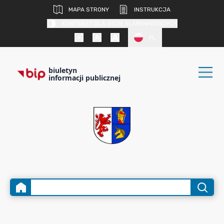
MAPA STRONY
INSTRUKCJA
KONTRAST DLA OSÓB SŁABOWIDZĄCYCH
PL
biuletyn
informacji publicznej