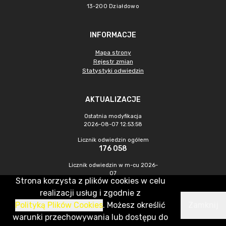
13-200 Działdowo
INFORMACJE
Mapa strony
Rejestr zmian
Statystyki odwiedzin
AKTUALIZACJE
Ostatnia modyfikacja
2026-08-07 12:53:58
Licznik odwiedzin ogółem
176 058
Licznik odwiedzin w m-cu 2026-
07
Strona korzysta z plików cookies w celu
443
realizacji usług i zgodnie z
Polityką Plików Cookies
. Możesz określić
Zamknij
CMS & Hosting: Nefeni Sp. z o.o.
warunki przechowywania lub dostępu do