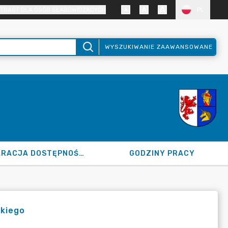
TRAST DLA OSÓB SŁABOWIDZĄCYCH
PL
WYSZUKIWANIE ZAAWANSOWANE
DEKLARACJA DOSTĘPNOŚCI
GODZINY PRACY
skiego