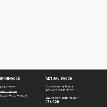
INFORMACJE
AKTUALIZACJE
Ostatnia modyfikacja
apa strony
2026-08-07 12:53:58
ejestr zmian
tatystyki odwiedzin
Licznik odwiedzin ogółem
176 028