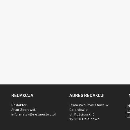
REDAKCJA
ADRES REDAKCJI
Redaktor
Starostwo Powiatowe w
M
Artur Żebrowski
Działdowie
R
informatyk@e-starostwo.pl
ul. Kościuszki 3
S
13-200 Działdowo