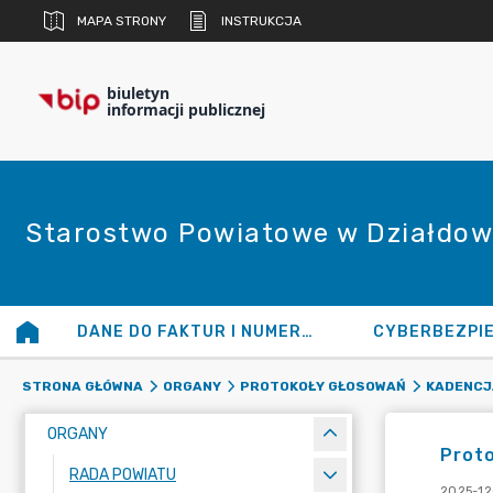
MAPA STRONY
INSTRUKCJA
biuletyn
informacji publicznej
Starostwo Powiatowe w Działdow
DANE DO FAKTUR I NUMERY KONT
CYBERBEZPI
STRONA GŁÓWNA
ORGANY
PROTOKOŁY GŁOSOWAŃ
KADENCJA
ORGANY
Proto
RADA POWIATU
2025-12