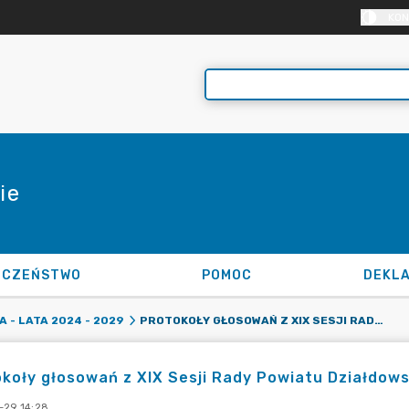
KON
ie
ECZEŃSTWO
POMOC
PROTOKOŁY GŁOSOWAŃ Z XIX SESJI RADY POWIATU DZIAŁDOWSKIEGO
 - LATA 2024 - 2029
koły głosowań z XIX Sesji Rady Powiatu Działdow
-29 14:28