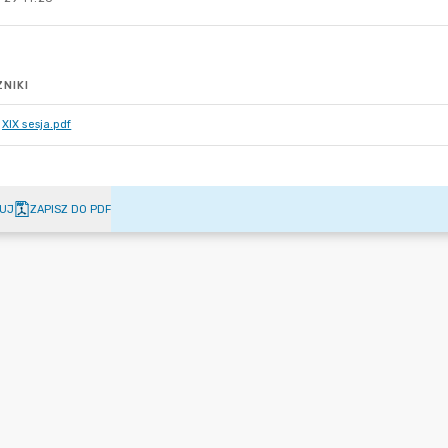
NIKI
XIX sesja.pdf
UJ
ZAPISZ DO PDF