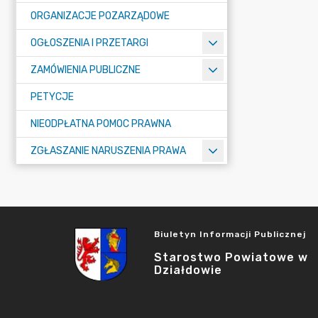
ORGANIZACJE POZARZĄDOWE
OGŁOSZENIA I PRZETARGI
ZAMÓWIENIA PUBLICZNE
PETYCJE
NIEODPŁATNA POMOC PRAWNA
ZGŁASZANIE NARUSZENIA PRAWA
Biuletyn Informacji Publicznej
Starostwo Powiatowe w
Działdowie