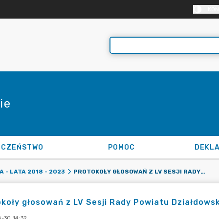
KON
ie
ECZEŃSTWO
POMOC
PROTOKOŁY GŁOSOWAŃ Z LV SESJI RADY POWIATU DZIAŁDOWSKIEGO
 - LATA 2018 - 2023
koły głosowań z LV Sesji Rady Powiatu Działdows
-30 14:32