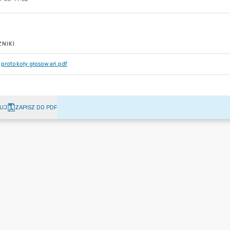
NIKI
protokoły głosowań.pdf
UJ
ZAPISZ DO PDF