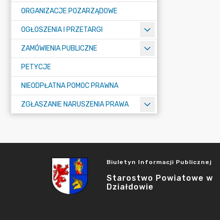
ORGANIZACJE POZARZĄDOWE
OGŁOSZENIA I PRZETARGI
ZAMÓWIENIA PUBLICZNE
PETYCJE
NIEODPŁATNA POMOC PRAWNA
ZGŁASZANIE NARUSZENIA PRAWA
Biuletyn Informacji Publicznej
Starostwo Powiatowe w
Działdowie