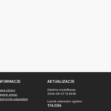
INFORMACJE
AKTUALIZACJE
Ostatnia modyfikacja
apa strony
2026-08-07 12:53:58
ejestr zmian
tatystyki odwiedzin
Licznik odwiedzin ogółem
176 036