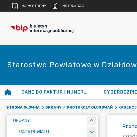
MAPA STRONY
INSTRUKCJA
biuletyn
informacji publicznej
Starostwo Powiatowe w Działdow
DANE DO FAKTUR I NUMERY KONT
CYBERBEZPI
STRONA GŁÓWNA
ORGANY
PROTOKOŁY GŁOSOWAŃ
KADENCJA
ORGANY
Proto
RADA POWIATU
2023-08