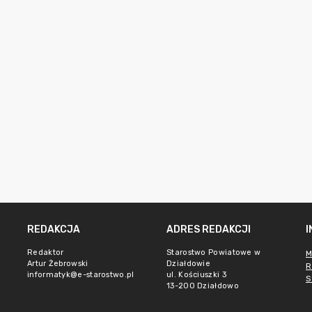
REDAKCJA
ADRES REDAKCJI
Redaktor
Starostwo Powiatowe w
M
Artur Żebrowski
Działdowie
R
informatyk@e-starostwo.pl
ul. Kościuszki 3
S
13-200 Działdowo