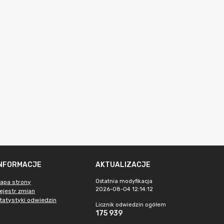
INFORMACJE
AKTUALIZACJE
Ostatnia modyfikacja
apa strony
2026-08-04 12:14:12
ejestr zmian
tatystyki odwiedzin
Licznik odwiedzin ogółem
175 939