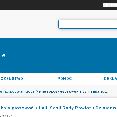
KON
ie
ECZEŃSTWO
POMOC
PROTOKOŁY GŁOSOWAŃ Z LVIII SESJI RADY POWIATU DZIAŁDOWSKIEGO
 - LATA 2018 - 2023
koły głosowań z LVIII Sesji Rady Powiatu Działdo
13 12:41