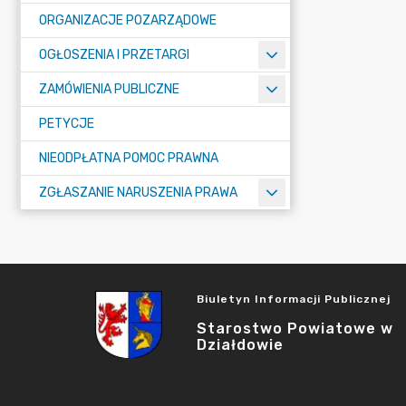
ORGANIZACJE POZARZĄDOWE
OGŁOSZENIA I PRZETARGI
ZAMÓWIENIA PUBLICZNE
PETYCJE
NIEODPŁATNA POMOC PRAWNA
ZGŁASZANIE NARUSZENIA PRAWA
Biuletyn Informacji Publicznej
Starostwo Powiatowe w
Działdowie