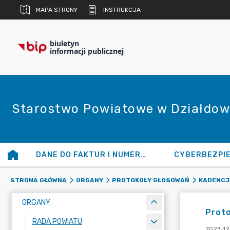
MAPA STRONY
INSTRUKCJA
biuletyn
informacji publicznej
Starostwo Powiatowe w Działdow
DANE DO FAKTUR I NUMERY KONT
CYBERBEZPI
STRONA GŁÓWNA
ORGANY
PROTOKOŁY GŁOSOWAŃ
KADENCJA
ORGANY
Proto
RADA POWIATU
2023-12-