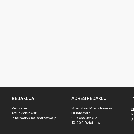
REDAKCJA
ADRES REDAKCJI
Redaktor
Starostwo Powiatowe w
M
Artur Żebrowski
Działdowie
R
informatyk@e-starostwo.pl
ul. Kościuszki 3
S
13-200 Działdowo