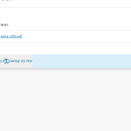
NIKI
sesja LVIII.pdf
UJ
ZAPISZ DO PDF