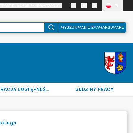
TRAST DLA OSÓB SŁABOWIDZĄCYCH
PL
WYSZUKIWANIE ZAAWANSOWANE
DEKLARACJA DOSTĘPNOŚCI
GODZINY PRACY
wskiego