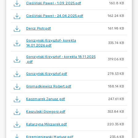
Cieśliński Paweł - 1.09. 2025.pdf
160.8 KB
Cieśliński Paweł - 24.04.2025.pdf
162.24 KB
Dercz Piotr.pdf
161.98 KB
Gorczynski Krzysztof- korekta
335.74 KB
14.01.2026.pdf
Gorczyński Krzysztof - korekta 18.11.2025
319.06 KB
.pdf
Gorczyński Krzysztof.pdf
278.53 KB
Gromadkiewicz Robert.pdf
188.14 KB
Kaczmarek Janusz.pdf
247.61 KB
Kaszubski Grzegorz.pdf
353.84 KB
Katarzyna Milczarek.pdf
220.35 KB
Krzemieniewski Mariusz.pdf
235.6 KB