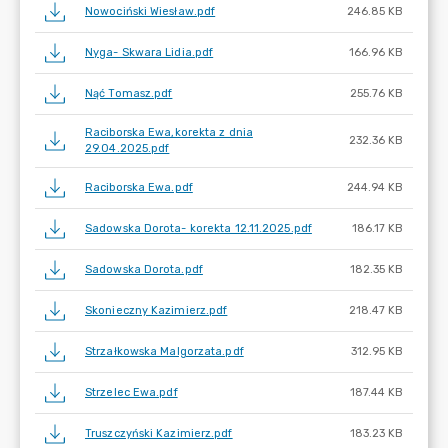
Nowociński Wiesław.pdf
246.85 KB
Nyga- Skwara Lidia.pdf
166.96 KB
Nąć Tomasz.pdf
255.76 KB
Raciborska Ewa,korekta z dnia
232.36 KB
29.04.2025.pdf
Raciborska Ewa.pdf
244.94 KB
Sadowska Dorota- korekta 12.11.2025.pdf
186.17 KB
Sadowska Dorota.pdf
182.35 KB
Skonieczny Kazimierz.pdf
218.47 KB
Strzałkowska Malgorzata.pdf
312.95 KB
Strzelec Ewa.pdf
187.44 KB
Truszczyński Kazimierz.pdf
183.23 KB