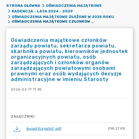
STRONA GŁÓWNA
OŚWIADCZENIA MAJĄTKOWE
KADENCJA - LATA 2024 - 2029
OŚWIADCZENIA MAJĄTKOWE ZŁOŻONE W 2025 ROKU
OŚWIADCZENIA MAJĄTKOWE CZŁONKÓW ZARZĄDU POWIATU, SEKRETARZA POWIATU, SKARBNIKA POWIATU, KIEROWNIKÓW JEDNOSTEK ORGANIZACYJNYCH POWIATU, OSÓB ZARZĄDZAJĄCYCH I CZŁONKÓW ORGANÓW ZARZĄDZAJĄCYCH POWIATOWYMI OSOBAMI PRAWNYMI ORAZ OSÓB WYDAJĄCYCH DECYZJE ADMINISTRACYJNE W IMIENIU STAROSTY
Oświadczenia majątkowe członków
zarządu powiatu, sekretarza powiatu,
skarbnika powiatu, kierowników jednostek
organizacyjnych powiatu, osób
zarządzających i członków organów
zarządzających powiatowymi osobami
prawnymi oraz osób wydających decyzje
administracyjne w imieniu Starosty
2026-02-17 11:38
ZAŁĄCZNIKI
Aurast Krzysztof .pdf
298.27 KB