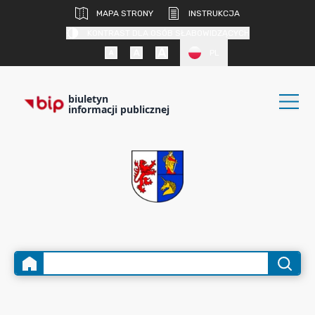
MAPA STRONY
INSTRUKCJA
KONTRAST DLA OSÓB SŁABOWIDZĄCYCH
PL
biuletyn
informacji publicznej