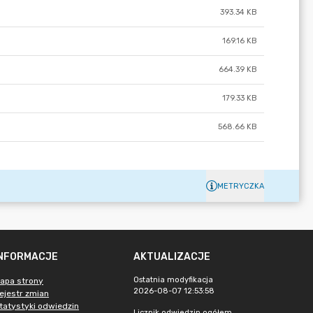
393.34 KB
169.16 KB
664.39 KB
179.33 KB
568.66 KB
METRYCZKA
INFORMACJE
AKTUALIZACJE
Ostatnia modyfikacja
apa strony
2026-08-07 12:53:58
ejestr zmian
tatystyki odwiedzin
Licznik odwiedzin ogółem