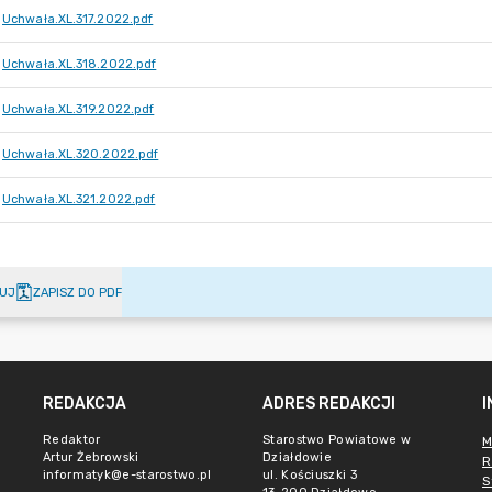
Uchwała.XL.317.2022.pdf
Uchwała.XL.318.2022.pdf
Uchwała.XL.319.2022.pdf
Uchwała.XL.320.2022.pdf
Uchwała.XL.321.2022.pdf
UJ
ZAPISZ DO PDF
REDAKCJA
ADRES REDAKCJI
Redaktor
Starostwo Powiatowe w
M
Artur Żebrowski
Działdowie
R
informatyk@e-starostwo.pl
ul. Kościuszki 3
S