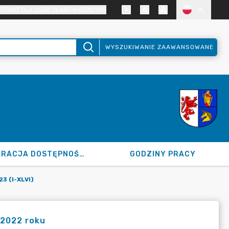
TRAST DLA OSÓB SŁABOWIDZĄCYCH
PL
WYSZUKIWANIE ZAAWANSOWANE
DEKLARACJA DOSTĘPNOŚCI
GODZINY PRACY
 (I-XLVI)
 2022 roku