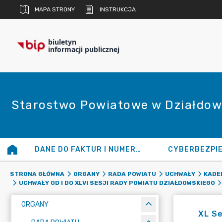
MAPA STRONY
INSTRUKCJA
biuletyn
informacji publicznej
Starostwo Powiatowe w Działdow
DANE DO FAKTUR I NUMERY KONT
CYBERBEZPI
STRONA GŁÓWNA
ORGANY
RADA POWIATU
UCHWAŁY
KADEN
UCHWAŁY OD I DO XLVI SESJI RADY POWIATU DZIAŁDOWSKIEGO
ORGANY
XL Se