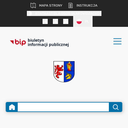
MAPA STRONY
INSTRUKCJA
KONTRAST DLA OSÓB SŁABOWIDZĄCYCH
PL
biuletyn
informacji publicznej