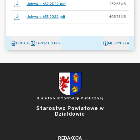
Uchwała.652.2022.pdf
239.67 KB
Uchwała.653.2022.pdf
403.75 KB
DRUKUJ
ZAPISZ DO PDF
METRYCZKA
Biuletyn Informacji Publicznej
Starostwo Powiatowe w
Działdowie
REDAKCJA