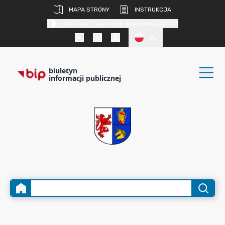
MAPA STRONY
INSTRUKCJA
KONTRAST DLA OSÓB SŁABOWIDZĄCYCH
PL
biuletyn
informacji publicznej