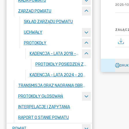
RADA POWIATU
2025-10
ZARZĄD POWIATU
SKŁAD ZARZĄDU POWIATU
ZAŁĄCZ
UCHWAŁY
PROTOKOŁY
KADENCJA - LATA 2018 - 2023
PROTOKOŁY POSIEDZEŃ ZARZĄDU POWIATU DZIAŁDOWSKIEGO OD NR 1/2018 Z DNIA 5 GRUDNIA 2018 ROKU DO NR 113/2022 Z DNIA 7 WRZEŚNIA 2022 ROKU
DRUK
KADENCJA - LATA 2024 - 2029
TRANSMISJA ORAZ NAGRANIA OBRAD SESJI
PROTOKOŁY GŁOSOWAŃ
INTERPELACJE I ZAPYTANIA
RAPORT O STANIE POWIATU
POWIAT