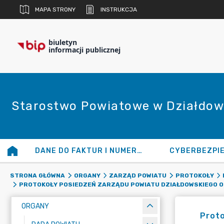
MAPA STRONY
INSTRUKCJA
biuletyn
informacji publicznej
Starostwo Powiatowe w Działdow
DANE DO FAKTUR I NUMERY KONT
CYBERBEZPI
STRONA GŁÓWNA
ORGANY
ZARZĄD POWIATU
PROTOKOŁY
PROTOKOŁY POSIEDZEŃ ZARZĄDU POWIATU DZIAŁDOWSKIEGO OD N
ORGANY
Proto