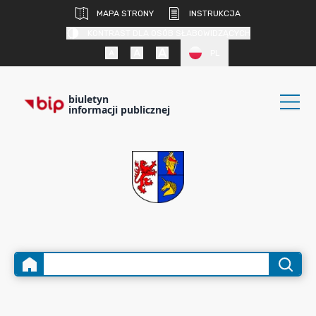
MAPA STRONY
INSTRUKCJA
KONTRAST DLA OSÓB SŁABOWIDZĄCYCH
PL
biuletyn
informacji publicznej