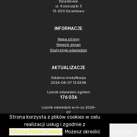
Działdowie
ul. Kościuszki 3
13-200 Działdowo
INFORMACJE
Mapa strony
Rejestr zmian
Statystyki odwiedzin
AKTUALIZACJE
Ostatnia modyfikacja
2026-08-07 12:53:58
Licznik odwiedzin ogółem
176 036
Licznik odwiedzin w m-cu 2026-
07
Strona korzysta z plików cookies w celu
421
realizacji usług i zgodnie z
Polityką Plików Cookies
. Możesz określić
Zamknij
CMS & Hosting: Nefeni Sp. z o.o.