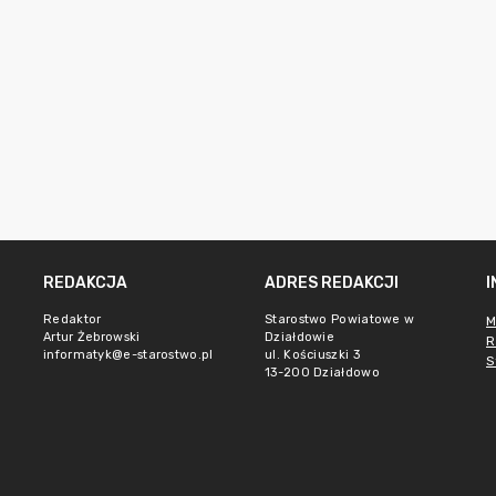
REDAKCJA
ADRES REDAKCJI
Redaktor
Starostwo Powiatowe w
M
Artur Żebrowski
Działdowie
R
informatyk@e-starostwo.pl
ul. Kościuszki 3
S
13-200 Działdowo