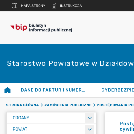
MAPA STRONY
INSTRUKCJA
biuletyn
informacji publicznej
Starostwo Powiatowe w Działdow
DANE DO FAKTUR I NUMERY KONT
CYBERBEZPI
STRONA GŁÓWNA
ZAMÓWIENIA PUBLICZNE
POSTĘPOWANIA POWY
ORGANY
Postę
cywil
POWIAT