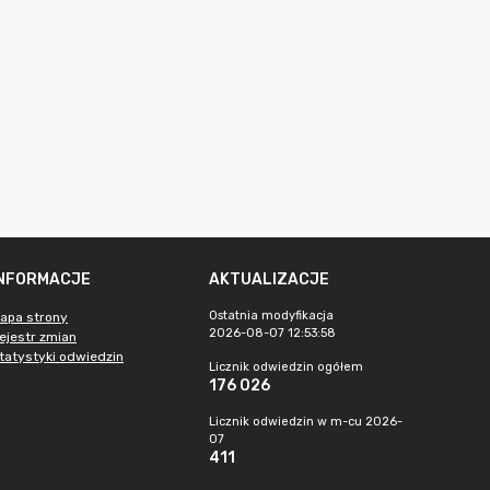
INFORMACJE
AKTUALIZACJE
Ostatnia modyfikacja
apa strony
2026-08-07 12:53:58
ejestr zmian
tatystyki odwiedzin
Licznik odwiedzin ogółem
176 026
Licznik odwiedzin w m-cu 2026-
07
411