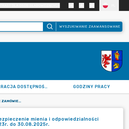
TRAST DLA OSÓB SŁABOWIDZĄCYCH
PL
WYSZUKIWANIE ZAAWANSOWANE
DEKLARACJA DOSTĘPNOŚCI
GODZINY PRACY
POSTĘPOWANIE O UDZIELENIE ZAMÓWIENIA PUBLICZNEGO: UBEZPIECZENIE MIENIA I ODPOWIEDZIALNOŚCI CYWILNEJ POWIATU DZIAŁDOWSKIEGO W OKRESIE OD 30.08.2023R. DO 30.08.2025R.
zpieczenie mienia i odpowiedzialności
3r. do 30.08.2025r.