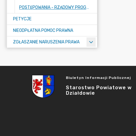
POSTĘPOWANIA - RZĄDOWY PROGRAM ODBUDOWY ZABYTKÓW
PETYCJE
NIEODPŁATNA POMOC PRAWNA
ZGŁASZANIE NARUSZENIA PRAWA
Biuletyn Informacji Publicznej
Starostwo Powiatowe w
Działdowie