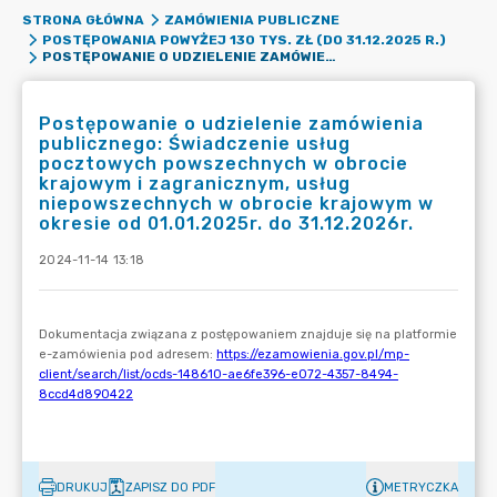
STRONA GŁÓWNA
ZAMÓWIENIA PUBLICZNE
POSTĘPOWANIA POWYŻEJ 130 TYS. ZŁ (DO 31.12.2025 R.)
POSTĘPOWANIE O UDZIELENIE ZAMÓWIENIA PUBLICZNEGO: ŚWIADCZENIE USŁUG POCZTOWYCH POWSZECHNYCH W OBROCIE KRAJOWYM I ZAGRANICZNYM, USŁUG NIEPOWSZECHNYCH W OBROCIE KRAJOWYM W OKRESIE OD 01.01.2025R. DO 31.12.2026R.
Postępowanie o udzielenie zamówienia
publicznego: Świadczenie usług
pocztowych powszechnych w obrocie
krajowym i zagranicznym, usług
niepowszechnych w obrocie krajowym w
okresie od 01.01.2025r. do 31.12.2026r.
2024-11-14 13:18
DRUKUJ
ZAPISZ DO PDF
METRYCZKA