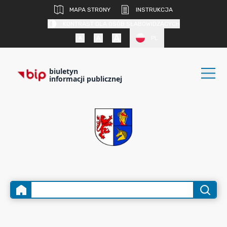
MAPA STRONY
INSTRUKCJA
KONTRAST DLA OSÓB SŁABOWIDZĄCYCH
PL
biuletyn
informacji publicznej