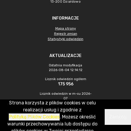
13-200 Działdowo
INFORMACJE
Mapa strony
Rejestr zmian
Statystyki odwiedzin
AKTUALIZACJE
Ostatnia modyfikacja
2026-08-04 12:14:12
Licznik odwiedzin ogółem
175 956
Licznik odwiedzin w m-cu 2026-
07
Strona korzysta z plików cookies w celu
341
realizacji usług i zgodnie z
Polityką Plików Cookies
. Możesz określić
Zamknij
CMS & Hosting: Nefeni Sp. z o.o.
warunki przechowywania lub dostępu do
plików cookies w Twojej przeglądarce