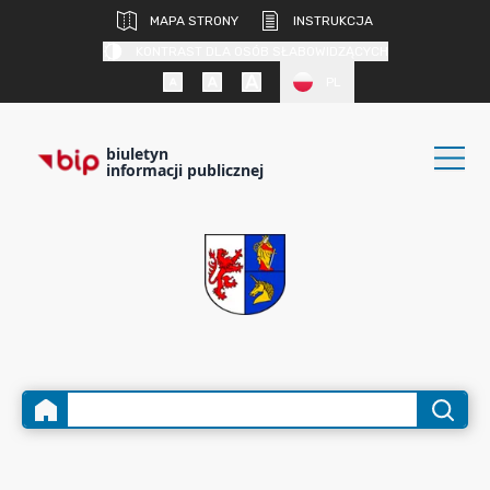
MAPA STRONY
INSTRUKCJA
KONTRAST DLA OSÓB SŁABOWIDZĄCYCH
PL
biuletyn
informacji publicznej