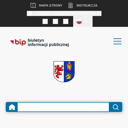
MAPA STRONY
INSTRUKCJA
KONTRAST DLA OSÓB SŁABOWIDZĄCYCH
PL
biuletyn
informacji publicznej