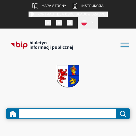
MAPA STRONY
INSTRUKCJA
KONTRAST DLA OSÓB SŁABOWIDZĄCYCH
PL
biuletyn
informacji publicznej