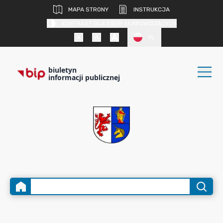
MAPA STRONY
INSTRUKCJA
KONTRAST DLA OSÓB SŁABOWIDZĄCYCH
PL
biuletyn
informacji publicznej