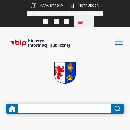
MAPA STRONY
INSTRUKCJA
KONTRAST DLA OSÓB SŁABOWIDZĄCYCH
PL
biuletyn
informacji publicznej