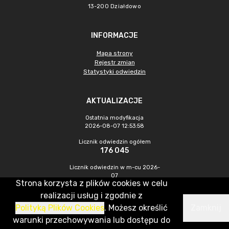
13-200 Działdowo
INFORMACJE
Mapa strony
Rejestr zmian
Statystyki odwiedzin
AKTUALIZACJE
Ostatnia modyfikacja
2026-08-07 12:53:58
Licznik odwiedzin ogółem
176 045
Licznik odwiedzin w m-cu 2026-
07
Strona korzysta z plików cookies w celu
430
realizacji usług i zgodnie z
Polityką Plików Cookies
. Możesz określić
Zamknij
CMS & Hosting: Nefeni Sp. z o.o.
warunki przechowywania lub dostępu do