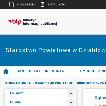
MAPA STRONY
INSTRUKCJA
biuletyn
informacji publicznej
Starostwo Powiatowe w Działdow
DANE DO FAKTUR I NUMERY KONT
CYBERBEZPI
STRONA GŁÓWNA
STAROSTWO POWIATOWE
BIURO RZECZY ZN
ORGANY
Ogłos
POWIAT
2023-10