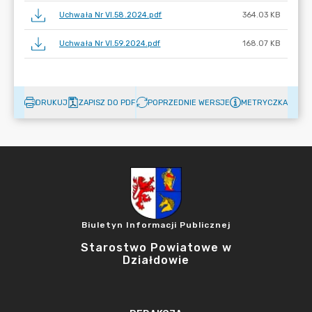
Uchwała Nr VI.58.2024.pdf
364.03 KB
Uchwała Nr VI.59.2024.pdf
168.07 KB
DRUKUJ
ZAPISZ DO PDF
POPRZEDNIE WERSJE
METRYCZKA
Biuletyn Informacji Publicznej
Starostwo Powiatowe w
Działdowie