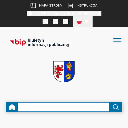
MAPA STRONY
INSTRUKCJA
KONTRAST DLA OSÓB SŁABOWIDZĄCYCH
PL
biuletyn
informacji publicznej