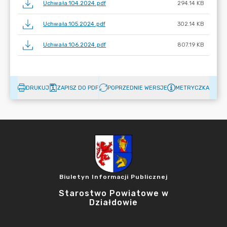
Uchwała.104.2024.pdf
294.14 KB
Uchwała.105.2024.pdf
302.14 KB
Uchwała.106.2024.pdf
807.19 KB
DRUKUJ
ZAPISZ DO PDF
POPRZEDNIE WERSJE
METRYCZKA
Biuletyn Informacji Publicznej
Starostwo Powiatowe w
Działdowie