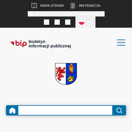
MAPA STRONY
INSTRUKCJA
KONTRAST DLA OSÓB SŁABOWIDZĄCYCH
PL
biuletyn
informacji publicznej