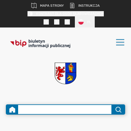
MAPA STRONY
INSTRUKCJA
KONTRAST DLA OSÓB SŁABOWIDZĄCYCH
PL
biuletyn
informacji publicznej