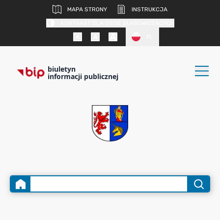
MAPA STRONY
INSTRUKCJA
KONTRAST DLA OSÓB SŁABOWIDZĄCYCH
PL
biuletyn
informacji publicznej