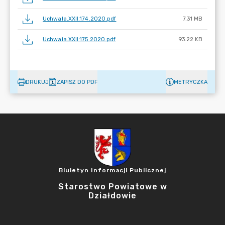
Uchwała.XXII.174.2020.pdf
7.31 MB
Uchwała.XXII.175.2020.pdf
93.22 KB
DRUKUJ
ZAPISZ DO PDF
METRYCZKA
Biuletyn Informacji Publicznej
Starostwo Powiatowe w
Działdowie