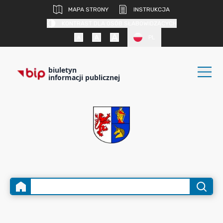
MAPA STRONY
INSTRUKCJA
KONTRAST DLA OSÓB SŁABOWIDZĄCYCH
PL
biuletyn
informacji publicznej