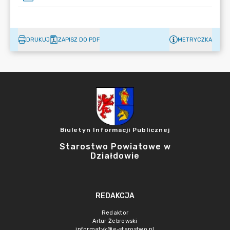
DRUKUJ
ZAPISZ DO PDF
METRYCZKA
Biuletyn Informacji Publicznej
Starostwo Powiatowe w
Działdowie
REDAKCJA
Redaktor
Artur Żebrowski
informatyk@e-starostwo.pl