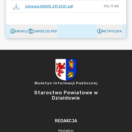
Uchwała.XXXVIII.297.2021.pdf
170.77 KB
DRUKUJ
ZAPISZ DO PDF
METRYCZKA
Biuletyn Informacji Publicznej
Starostwo Powiatowe w
Działdowie
REDAKCJA
Redaktor