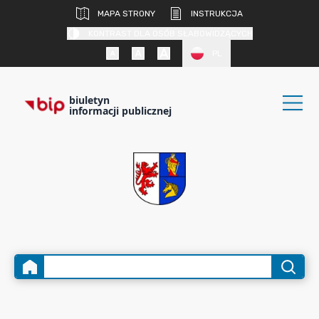
MAPA STRONY
INSTRUKCJA
KONTRAST DLA OSÓB SŁABOWIDZĄCYCH
PL
biuletyn
informacji publicznej