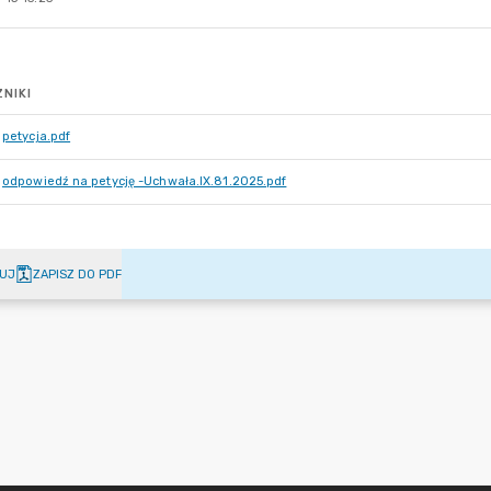
NIKI
petycja.pdf
odpowiedź na petycję -Uchwała.IX.81.2025.pdf
UJ
ZAPISZ DO PDF