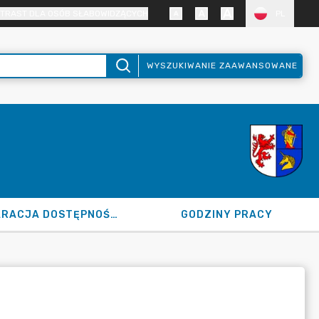
TRAST DLA OSÓB SŁABOWIDZĄCYCH
PL
WYSZUKIWANIE ZAAWANSOWANE
DEKLARACJA DOSTĘPNOŚCI
GODZINY PRACY