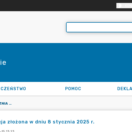
KON
ie
ECZEŃSTWO
POMOC
PETYCJA ZŁOŻONA W DNIU 8 STYCZNIA 2025 R.
ja złożona w dniu 8 stycznia 2025 r.
15 13:23