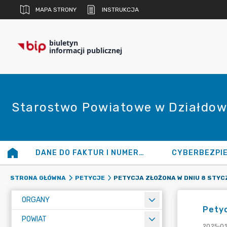
MAPA STRONY
INSTRUKCJA
biuletyn
informacji publicznej
Starostwo Powiatowe w Działdow
DANE DO FAKTUR I NUMERY KONT
CYBERBEZPI
STRONA GŁÓWNA
PETYCJE
ORGANY
Petyc
POWIAT
2025-01-