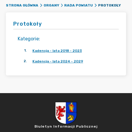
PROTOKOŁY
STRONA GŁÓWNA
ORGANY
RADA POWIATU
Protokoły
Kategorie
:
1
.
Kadencja - lata 2018 - 2023
2
.
Kadencja - lata 2024 - 2029
Biuletyn Informacji Publicznej