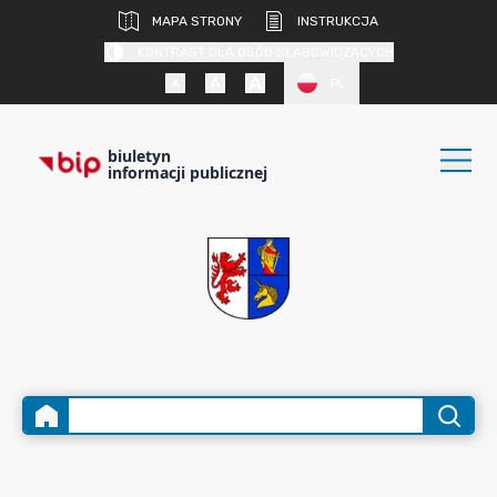
MAPA STRONY
INSTRUKCJA
KONTRAST DLA OSÓB SŁABOWIDZĄCYCH
PL
biuletyn
informacji publicznej