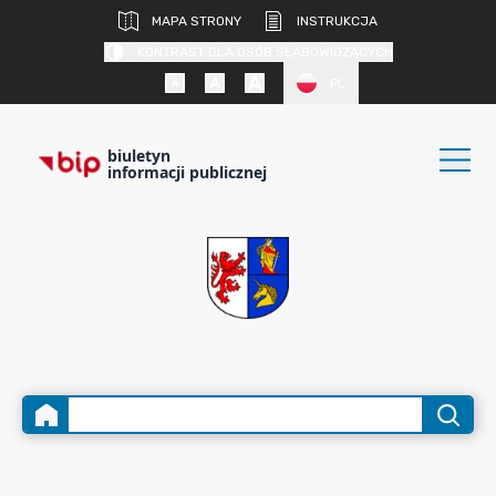
MAPA STRONY
INSTRUKCJA
KONTRAST DLA OSÓB SŁABOWIDZĄCYCH
PL
biuletyn
informacji publicznej