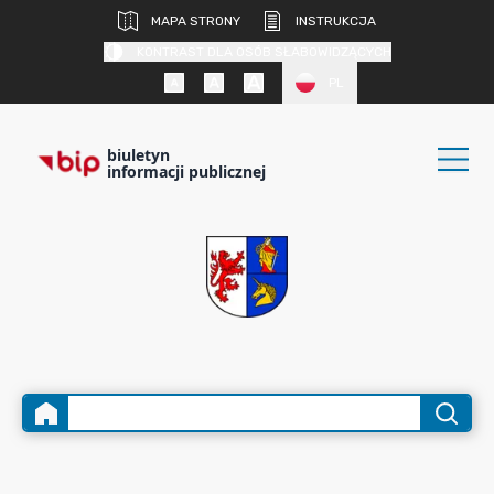
MAPA STRONY
INSTRUKCJA
KONTRAST DLA OSÓB SŁABOWIDZĄCYCH
PL
biuletyn
informacji publicznej