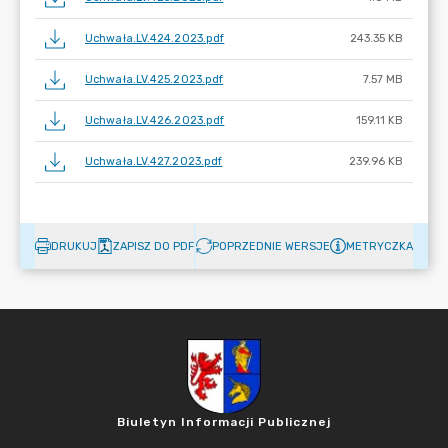
Uchwała.LV.424.2023.pdf
243.35 KB
Uchwała.LV.425.2023.pdf
7.57 MB
Uchwała.LV.426.2023.pdf
159.11 KB
Uchwała.LV.427.2023.pdf
239.96 KB
DRUKUJ
ZAPISZ DO PDF
POPRZEDNIE WERSJE
METRYCZKA
Biuletyn Informacji Publicznej