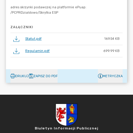
ZAŁĄCZNIKI
Statut.pdf
169.54 KB
Regulamin.pdf
699.99 KB
DRUKUJ
ZAPISZ DO PDF
METRYCZKA
Biuletyn Informacji Publicznej