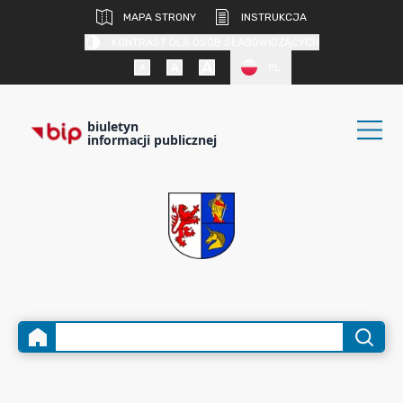
MAPA STRONY
INSTRUKCJA
KONTRAST DLA OSÓB SŁABOWIDZĄCYCH
PL
biuletyn
informacji publicznej