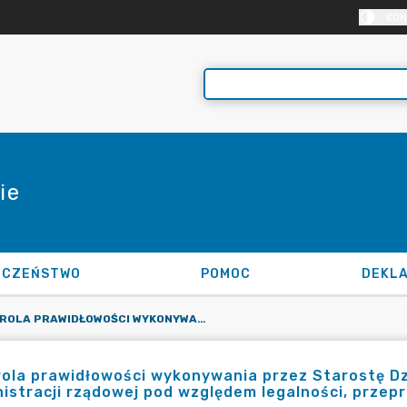
KON
ie
ECZEŃSTWO
POMOC
KONTROLA PRAWIDŁOWOŚCI WYKONYWANIA PRZEZ STAROSTĘ DZIAŁDOWSKIEGO ZADAŃ ZLECONYCH Z ZAKRESU ADMINISTRACJI RZĄDOWEJ POD WZGLĘDEM LEGALNOŚCI, PRZEPROWADZONA W DNIU 20 GRUDNIA 2023 R.
ola prawidłowości wykonywania przez Starostę D
istracji rządowej pod względem legalności, przep