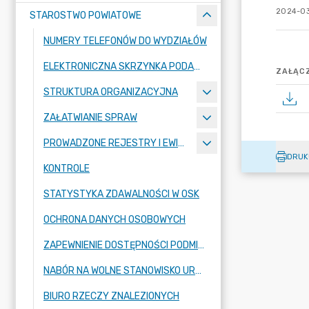
2024-03
STAROSTWO POWIATOWE
NUMERY TELEFONÓW DO WYDZIAŁÓW
ELEKTRONICZNA SKRZYNKA PODAWCZA
ZAŁĄCZ
STRUKTURA ORGANIZACYJNA
ZAŁATWIANIE SPRAW
PROWADZONE REJESTRY I EWIDENCJE
DRUK
KONTROLE
STATYSTYKA ZDAWALNOŚCI W OSK
OCHRONA DANYCH OSOBOWYCH
ZAPEWNIENIE DOSTĘPNOŚCI PODMIOTU PUBLICZNEGO
NABÓR NA WOLNE STANOWISKO URZĘDNICZE
BIURO RZECZY ZNALEZIONYCH