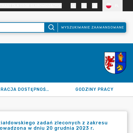
TRAST DLA OSÓB SŁABOWIDZĄCYCH
PL
WYSZUKIWANIE ZAAWANSOWANE
DEKLARACJA DOSTĘPNOŚCI
GODZINY PRACY
ziałdowskiego zadań zleconych z zakresu
rowadzona w dniu 20 grudnia 2023 r.