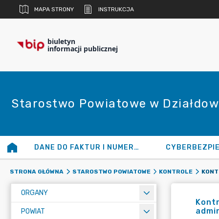
MAPA STRONY
INSTRUKCJA
biuletyn
informacji publicznej
Starostwo Powiatowe w Działdow
DANE DO FAKTUR I NUMERY KONT
CYBERBEZPI
STRONA GŁÓWNA
STAROSTWO POWIATOWE
KONTROLE
ORGANY
Kontr
admin
POWIAT