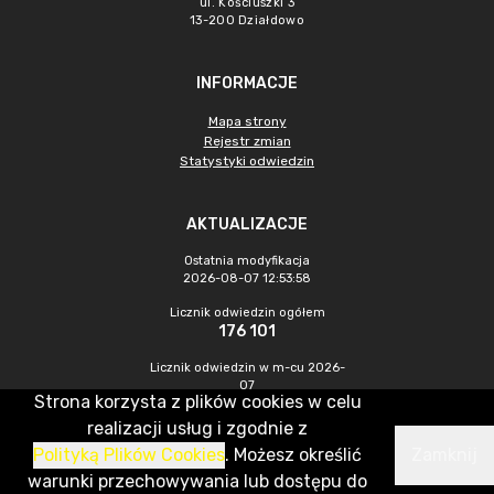
ul. Kościuszki 3
13-200 Działdowo
INFORMACJE
Mapa strony
Rejestr zmian
Statystyki odwiedzin
AKTUALIZACJE
Ostatnia modyfikacja
2026-08-07 12:53:58
Licznik odwiedzin ogółem
176 101
Licznik odwiedzin w m-cu 2026-
07
Strona korzysta z plików cookies w celu
486
realizacji usług i zgodnie z
Polityką Plików Cookies
. Możesz określić
Zamknij
CMS & Hosting: Nefeni Sp. z o.o.
warunki przechowywania lub dostępu do