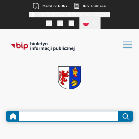
MAPA STRONY
INSTRUKCJA
KONTRAST DLA OSÓB SŁABOWIDZĄCYCH
PL
biuletyn
informacji publicznej