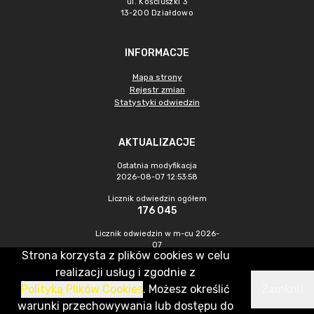
ul. Kościuszki 3
13-200 Działdowo
INFORMACJE
Mapa strony
Rejestr zmian
Statystyki odwiedzin
AKTUALIZACJE
Ostatnia modyfikacja
2026-08-07 12:53:58
Licznik odwiedzin ogółem
176 045
Licznik odwiedzin w m-cu 2026-
07
Strona korzysta z plików cookies w celu
430
realizacji usług i zgodnie z
Polityką Plików Cookies
. Możesz określić
Zamknij
CMS & Hosting: Nefeni Sp. z o.o.
warunki przechowywania lub dostępu do