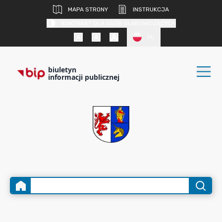
MAPA STRONY
INSTRUKCJA
KONTRAST DLA OSÓB SŁABOWIDZĄCYCH
PL
biuletyn
informacji publicznej