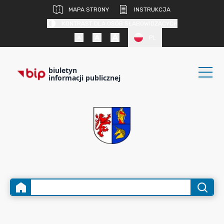
MAPA STRONY
INSTRUKCJA
KONTRAST DLA OSÓB SŁABOWIDZĄCYCH
PL
biuletyn
informacji publicznej