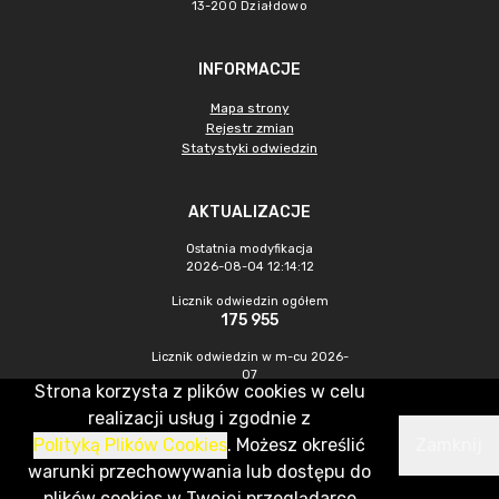
13-200 Działdowo
INFORMACJE
Mapa strony
Rejestr zmian
Statystyki odwiedzin
AKTUALIZACJE
Ostatnia modyfikacja
2026-08-04 12:14:12
Licznik odwiedzin ogółem
175 955
Licznik odwiedzin w m-cu 2026-
07
Strona korzysta z plików cookies w celu
340
realizacji usług i zgodnie z
Polityką Plików Cookies
. Możesz określić
Zamknij
CMS & Hosting: Nefeni Sp. z o.o.
warunki przechowywania lub dostępu do
plików cookies w Twojej przeglądarce