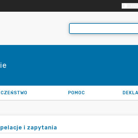
KON
ie
ECZEŃSTWO
POMOC
rpelacje i zapytania