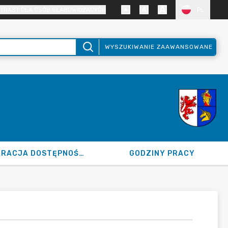
TRAST DLA OSÓB SŁABOWIDZĄCYCH
PL
WYSZUKIWANIE ZAAWANSOWANE
DEKLARACJA DOSTĘPNOŚCI
GODZINY PRACY