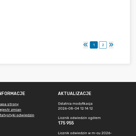
1
2
INFORMACJE
AKTUALIZACJE
Ostatnia modyfikacja
apa strony
2026-08-04 12:14:12
ejestr zmian
tatystyki odwiedzin
Licznik odwiedzin ogółem
175 955
Licznik odwiedzin w m-cu 2026-