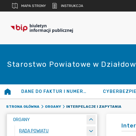
MAPA STRONY
INSTRUKCJA
biuletyn
informacji publicznej
Starostwo Powiatowe w Działdow
DANE DO FAKTUR I NUMERY KONT
CYBERBEZPI
INTERPELACJE I ZAPYTANIA
STRONA GŁÓWNA
ORGANY
ORGANY
Inte
RADA POWIATU