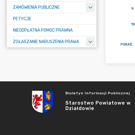
ZAMÓWIENIA PUBLICZNE
9
.
PETYCJE
10
NIEODPŁATNA POMOC PRAWNA
ZGŁASZANIE NARUSZENIA PRAWA
POKAŻ
:
Biuletyn Informacji Publicznej
Starostwo Powiatowe w
Działdowie