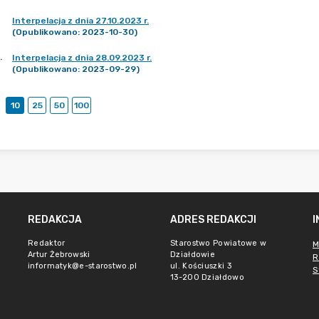
Interpelacja z dnia 27.10.2023 r.
(Opublikowano: 2023-10-30)
.
Interpelacja z dnia 28.09.2023 r.
(Opublikowano: 2023-09-29)
10
25
50
100
REDAKCJA
ADRES REDAKCJI
Redaktor
Starostwo Powiatowe w
M
Artur Żebrowski
Działdowie
R
informatyk@e-starostwo.pl
ul. Kościuszki 3
S
13-200 Działdowo