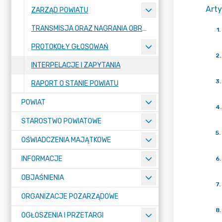
Arty
ZARZĄD POWIATU
TRANSMISJA ORAZ NAGRANIA OBRAD SESJI
1
.
PROTOKOŁY GŁOSOWAŃ
2
.
INTERPELACJE I ZAPYTANIA
3
.
RAPORT O STANIE POWIATU
POWIAT
4
.
STAROSTWO POWIATOWE
5
.
OŚWIADCZENIA MAJĄTKOWE
INFORMACJE
6
.
OBJAŚNIENIA
7
.
ORGANIZACJE POZARZĄDOWE
8
.
OGŁOSZENIA I PRZETARGI